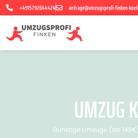
+4915792644424
anfrage@umzugsprofi-finken-koel
UMZUG K
Günstige Umzüge (ab 149€) 