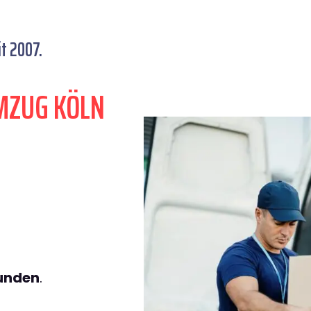
t 2007.
MZUG KÖLN
tunden
.