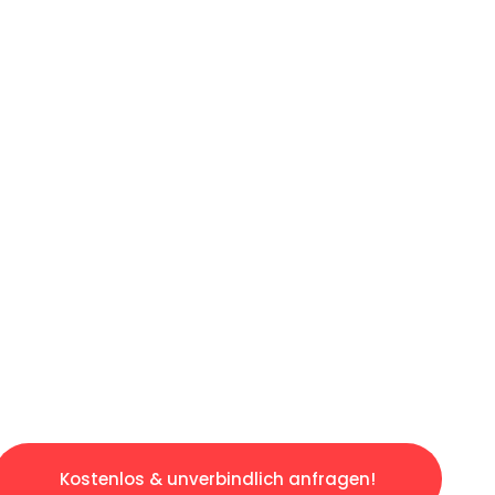
ICHES ANGEBOT IN
UNTER 60 S
gslosen & sorgenfreien Umzug in Köln: Erlebe
taltet. Lassen Sie uns den schweren Teil übe
tspannten und kostengünstigen Servive!
Kostenlos & unverbindlich anfragen!