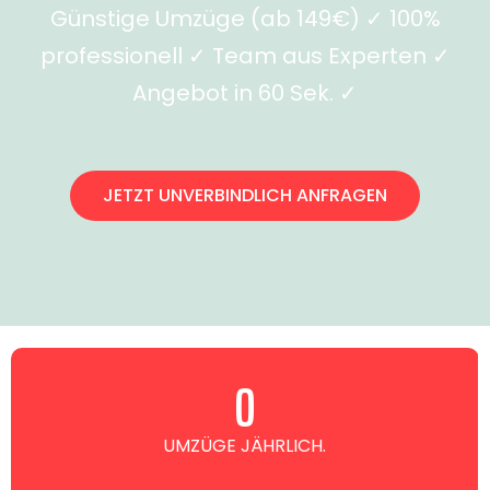
Günstige Umzüge (ab 149€) ✓ 100%
professionell ✓ Team aus Experten ✓
Angebot in 60 Sek. ✓
JETZT UNVERBINDLICH ANFRAGEN
0
UMZÜGE JÄHRLICH.