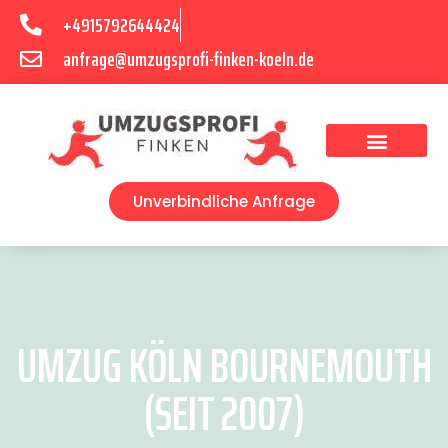
+4915792644424
anfrage@umzugsprofi-finken-koeln.de
Umzugsunternehmen Köln
Unverbindliche Anfrage
UMZUG KÖLN BOURNEMOUTH
(SEIT 2007)