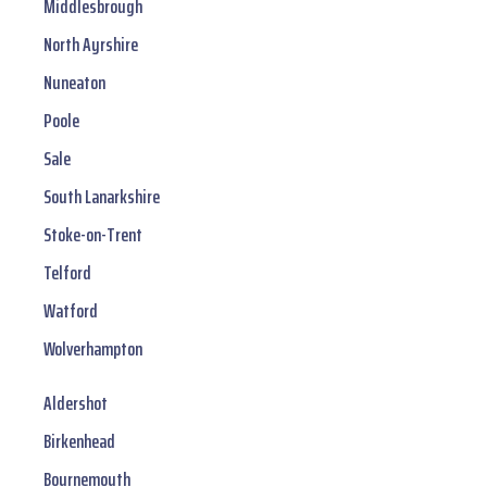
Middlesbrough
North Ayrshire
Nuneaton
Poole
Sale
South Lanarkshire
Stoke-on-Trent
Telford
Watford
Wolverhampton
Aldershot
Birkenhead
Bournemouth