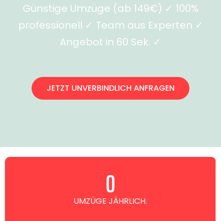
Günstige Umzüge (ab 149€) ✓ 100%
professionell ✓ Team aus Experten ✓
Angebot in 60 Sek. ✓
JETZT UNVERBINDLICH ANFRAGEN
0
UMZÜGE JÄHRLICH.