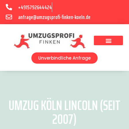
+4915792644424
anfrage@umzugsprofi-finken-koeln.de
Umzugsunternehmen Köln
Unverbindliche Anfrage
UMZUG KÖLN LINCOLN (SEIT
2007)