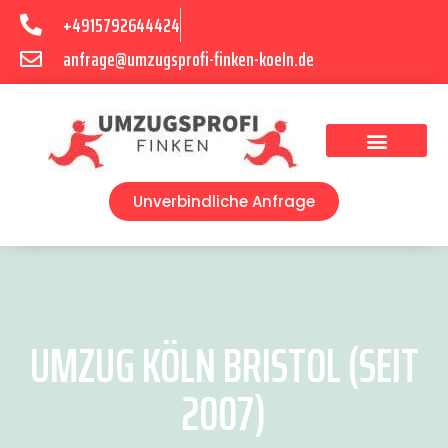
+4915792644424
anfrage@umzugsprofi-finken-koeln.de
Umzugsunternehmen Köln
Unverbindliche Anfrage
UMZUG KÖLN BRISTOL (SEIT
2007)