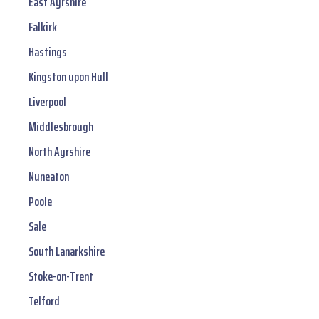
East Ayrshire
Falkirk
Hastings
Kingston upon Hull
Liverpool
Middlesbrough
North Ayrshire
Nuneaton
Poole
Sale
South Lanarkshire
Stoke-on-Trent
Telford