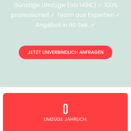
Günstige Umzüge (ab 149€) ✓ 100%
professionell ✓ Team aus Experten ✓
Angebot in 60 Sek. ✓
JETZT UNVERBINDLICH ANFRAGEN
0
UMZÜGE JÄHRLICH.