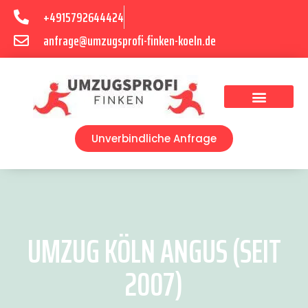
+4915792644424
anfrage@umzugsprofi-finken-koeln.de
Umzugsunternehmen Köln
Unverbindliche Anfrage
UMZUG KÖLN ANGUS (SEIT
2007)