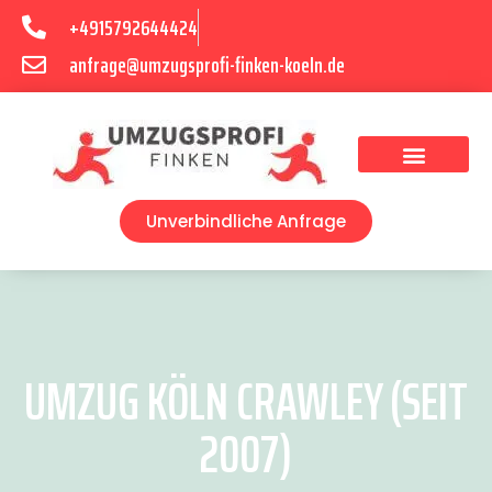
+4915792644424
anfrage@umzugsprofi-finken-koeln.de
Umzugsunternehmen Köln
Unverbindliche Anfrage
UMZUG KÖLN CRAWLEY (SEIT
2007)