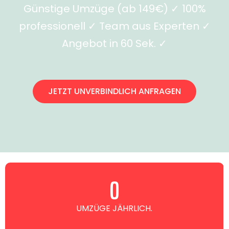
Günstige Umzüge (ab 149€) ✓ 100%
professionell ✓ Team aus Experten ✓
Angebot in 60 Sek. ✓
JETZT UNVERBINDLICH ANFRAGEN
0
UMZÜGE JÄHRLICH.