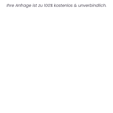
Ihre Anfrage ist zu 100% kostenlos & unverbindlich.
UNVERBINDLICHES ANGEBOT IN
UNTER 60 SEKUNDEN
:
Machen Sie sich bereit für einen
reibungslosen & sorgenfreien Umzug in Köln:
Erleben Sie, wie unser Expertenteam Ihren
Umzug schnell, sicher und effizient gestaltet.
Lassen Sie uns den schweren Teil
übernehmen & freuen Sie sich auf einen
entspannten und kostengünstigen Servive!