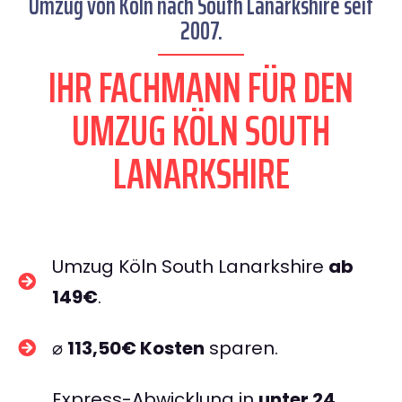
Umzug von Köln nach South Lanarkshire seit
2007.
IHR FACHMANN FÜR DEN
UMZUG KÖLN SOUTH
LANARKSHIRE
Umzug Köln South Lanarkshire
ab
149€
.
⌀
113,50€ Kosten
sparen.
Express-Abwicklung in
unter 24