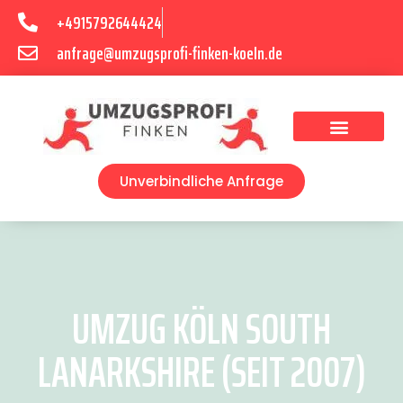
+4915792644424
anfrage@umzugsprofi-finken-koeln.de
Umzugsunternehmen Köln
Unverbindliche Anfrage
UMZUG KÖLN SOUTH
LANARKSHIRE (SEIT 2007)