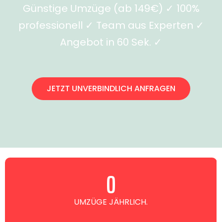
Günstige Umzüge (ab 149€) ✓ 100%
professionell ✓ Team aus Experten ✓
Angebot in 60 Sek. ✓
JETZT UNVERBINDLICH ANFRAGEN
0
UMZÜGE JÄHRLICH.