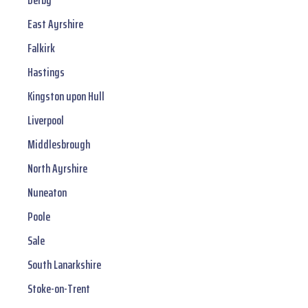
Derby
East Ayrshire
Falkirk
Hastings
Kingston upon Hull
Liverpool
Middlesbrough
North Ayrshire
Nuneaton
Poole
Sale
South Lanarkshire
Stoke-on-Trent