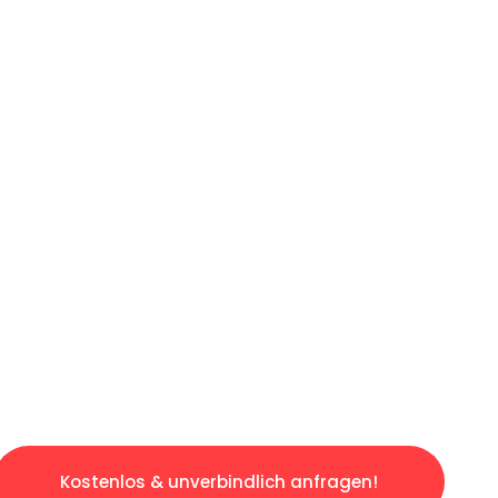
ICHES ANGEBOT IN
UNTER 60 S
gslosen & sorgenfreien Umzug in Köln: Erlebe
taltet. Lassen Sie uns den schweren Teil übe
tspannten und kostengünstigen Servive!
Kostenlos & unverbindlich anfragen!