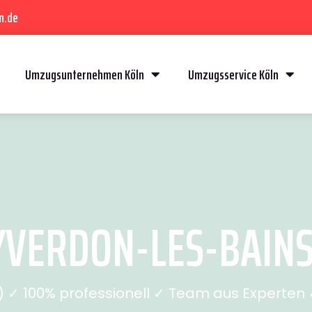
n.de
Umzugsunternehmen Köln
Umzugsservice Köln
VERDON-LES-BAINS 
✓ 100% professionell ✓ Team aus Experten ✓