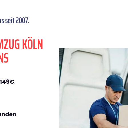
s seit 2007.
MZUG KÖLN
NS
 149€
.
tunden
.