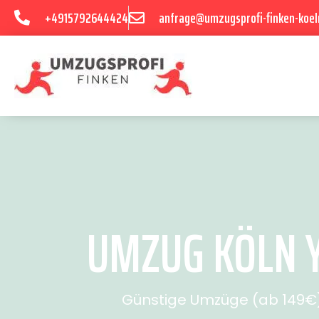
+4915792644424
anfrage@umzugsprofi-finken-koel
UMZUG KÖLN Y
Günstige Umzüge (ab 149€) 