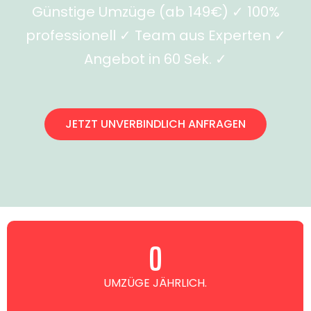
Günstige Umzüge (ab 149€) ✓ 100%
professionell ✓ Team aus Experten ✓
Angebot in 60 Sek. ✓
JETZT UNVERBINDLICH ANFRAGEN
0
UMZÜGE JÄHRLICH.