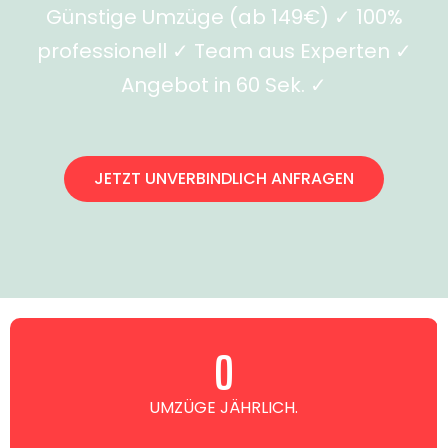
Günstige Umzüge (ab 149€) ✓ 100%
professionell ✓ Team aus Experten ✓
Angebot in 60 Sek. ✓
JETZT UNVERBINDLICH ANFRAGEN
0
UMZÜGE JÄHRLICH.