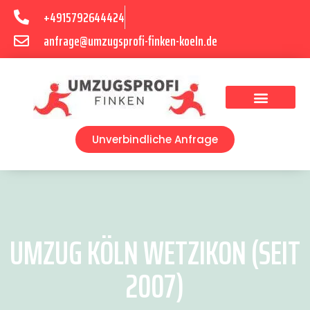
+4915792644424
anfrage@umzugsprofi-finken-koeln.de
Umzugsunternehmen Köln
Unverbindliche Anfrage
UMZUG KÖLN WETZIKON (SEIT
2007)