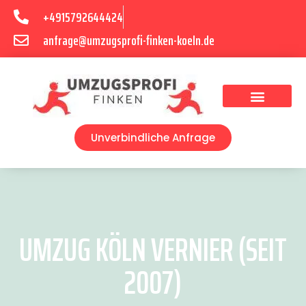
+4915792644424
anfrage@umzugsprofi-finken-koeln.de
Umzugsunternehmen Köln
Unverbindliche Anfrage
UMZUG KÖLN VERNIER (SEIT
2007)