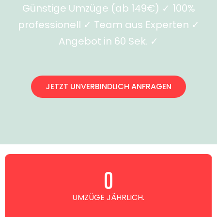
Günstige Umzüge (ab 149€) ✓ 100%
professionell ✓ Team aus Experten ✓
Angebot in 60 Sek. ✓
JETZT UNVERBINDLICH ANFRAGEN
0
UMZÜGE JÄHRLICH.