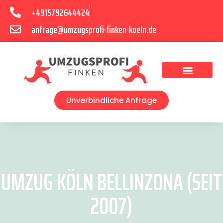
+4915792644424
anfrage@umzugsprofi-finken-koeln.de
Umzugsunternehmen Köln
Unverbindliche Anfrage
UMZUG KÖLN BELLINZONA (SEIT
2007)