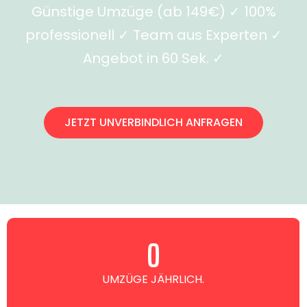
Günstige Umzüge (ab 149€) ✓ 100%
professionell ✓ Team aus Experten ✓
Angebot in 60 Sek. ✓
JETZT UNVERBINDLICH ANFRAGEN
0
UMZÜGE JÄHRLICH.