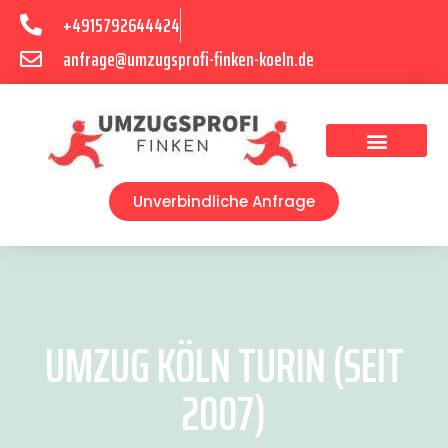
+4915792644424
anfrage@umzugsprofi-finken-koeln.de
Umzugsunternehmen Köln
Unverbindliche Anfrage
UMZUG KÖLN TURIN (SEIT
2007)