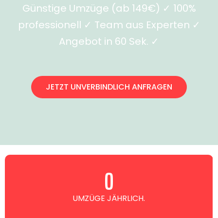
Günstige Umzüge (ab 149€) ✓ 100%
professionell ✓ Team aus Experten ✓
Angebot in 60 Sek. ✓
JETZT UNVERBINDLICH ANFRAGEN
0
UMZÜGE JÄHRLICH.