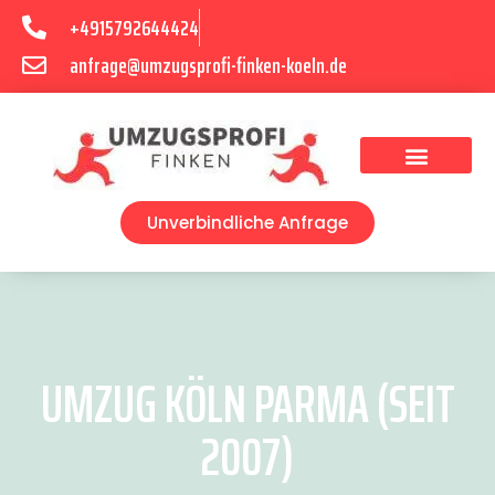
+4915792644424
anfrage@umzugsprofi-finken-koeln.de
Umzugsunternehmen Köln
Unverbindliche Anfrage
UMZUG KÖLN PARMA (SEIT
2007)