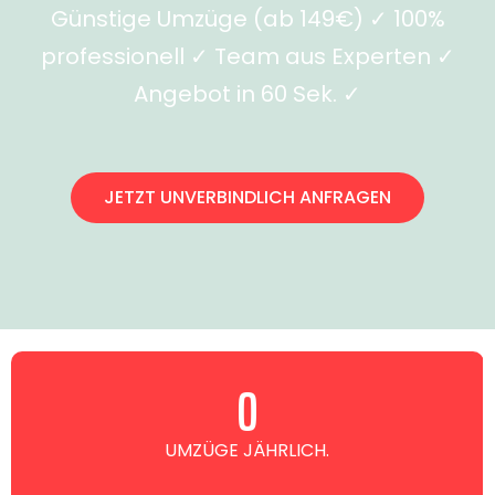
Günstige Umzüge (ab 149€) ✓ 100%
professionell ✓ Team aus Experten ✓
Angebot in 60 Sek. ✓
JETZT UNVERBINDLICH ANFRAGEN
0
UMZÜGE JÄHRLICH.