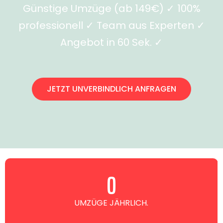
Günstige Umzüge (ab 149€) ✓ 100%
professionell ✓ Team aus Experten ✓
Angebot in 60 Sek. ✓
JETZT UNVERBINDLICH ANFRAGEN
0
UMZÜGE JÄHRLICH.