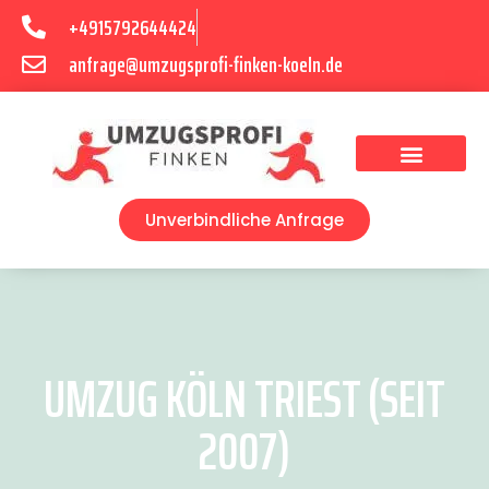
+4915792644424
anfrage@umzugsprofi-finken-koeln.de
Umzugsunternehmen Köln
Unverbindliche Anfrage
UMZUG KÖLN TRIEST (SEIT
2007)