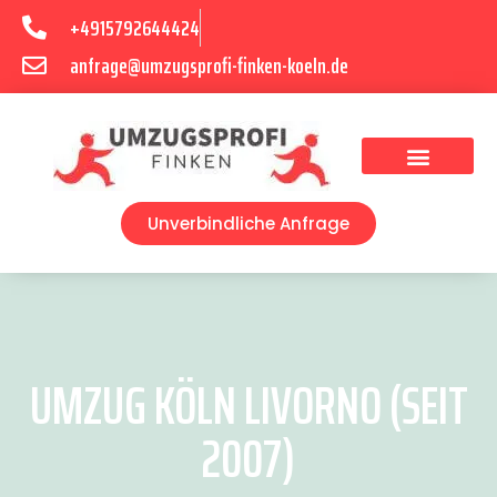
+4915792644424
anfrage@umzugsprofi-finken-koeln.de
Umzugsunternehmen Köln
Unverbindliche Anfrage
UMZUG KÖLN LIVORNO (SEIT
2007)