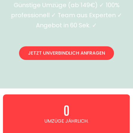
Günstige Umzüge (ab 149€) ✓ 100%
professionell ✓ Team aus Experten ✓
Angebot in 60 Sek. ✓
JETZT UNVERBINDLICH ANFRAGEN
0
UMZÜGE JÄHRLICH.