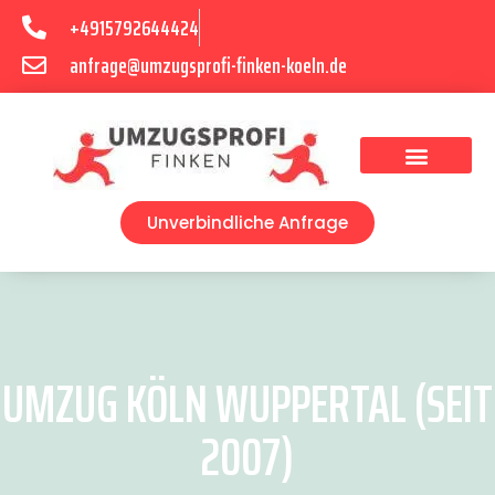
+4915792644424
anfrage@umzugsprofi-finken-koeln.de
Umzugsunternehmen Köln
Unverbindliche Anfrage
UMZUG KÖLN WUPPERTAL (SEIT
2007)