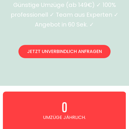
Günstige Umzüge (ab 149€) ✓ 100%
professionell ✓ Team aus Experten ✓
Angebot in 60 Sek. ✓
JETZT UNVERBINDLICH ANFRAGEN
0
UMZÜGE JÄHRLICH.