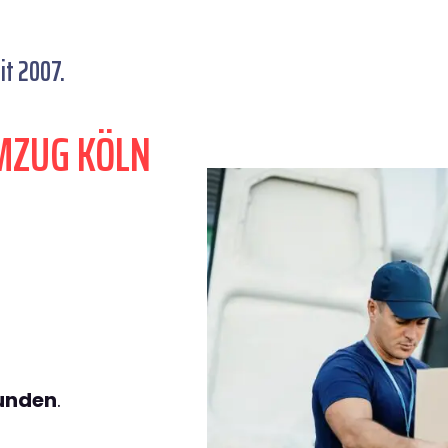
t 2007.
MZUG KÖLN
tunden
.