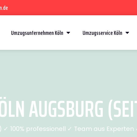
n.de
Umzugsunternehmen Köln
Umzugsservice Köln
LN AUGSBURG (SEI
✓ 100% professionell ✓ Team aus Experten ✓