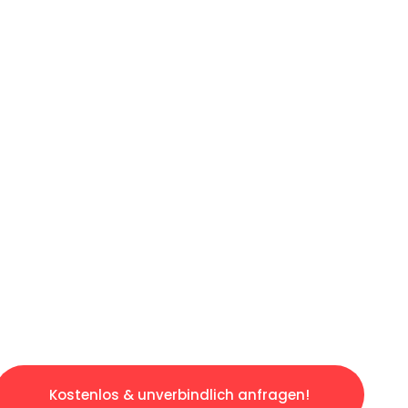
ICHES ANGEBOT IN
UNTER 60 S
gslosen & sorgenfreien Umzug in Köln: Erlebe
taltet. Lassen Sie uns den schweren Teil übe
tspannten und kostengünstigen Servive!
Kostenlos & unverbindlich anfragen!