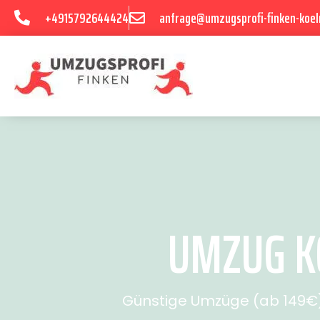
+4915792644424
anfrage@umzugsprofi-finken-koel
UMZUG KÖ
Günstige Umzüge (ab 149€) 