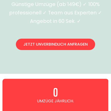
Günstige Umzüge (ab 149€) ✓ 100%
professionell ✓ Team aus Experten ✓
Angebot in 60 Sek. ✓
JETZT UNVERBINDLICH ANFRAGEN
0
UMZÜGE JÄHRLICH.