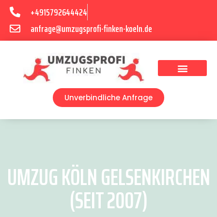
+4915792644424
anfrage@umzugsprofi-finken-koeln.de
Umzugsunternehmen Köln
Unverbindliche Anfrage
UMZUG KÖLN GELSENKIRCHEN
(SEIT 2007)