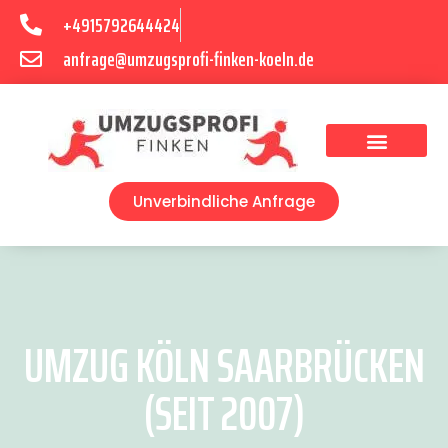
+4915792644424
anfrage@umzugsprofi-finken-koeln.de
Umzugsunternehmen Köln
Unverbindliche Anfrage
UMZUG KÖLN SAARBRÜCKEN
(SEIT 2007)