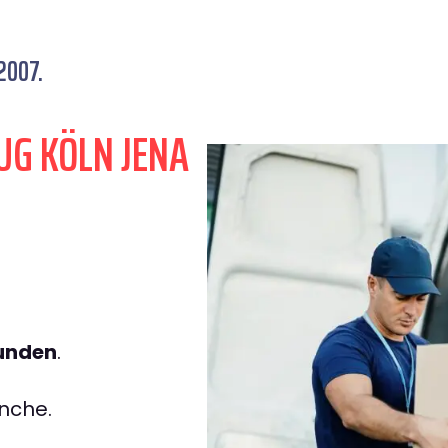
2007.
UG KÖLN JENA
tunden
.
nche.