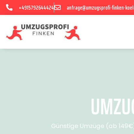
+4915792644424
anfrage@umzugsprofi-finken-koel
UMZUG
Günstige Umzüge (ab 149€) 