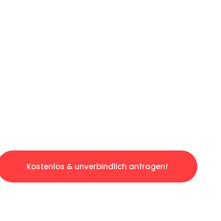
ICHES ANGEBOT IN
UNTER 60 S
gslosen & sorgenfreien Umzug in Köln: Erlebe
taltet. Lassen Sie uns den schweren Teil übe
tspannten und kostengünstigen Servive!
Kostenlos & unverbindlich anfragen!