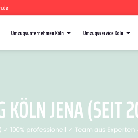
n.de
Umzugsunternehmen Köln
Umzugsservice Köln
 KÖLN JENA (SEIT 2
✓ 100% professionell ✓ Team aus Experten ✓