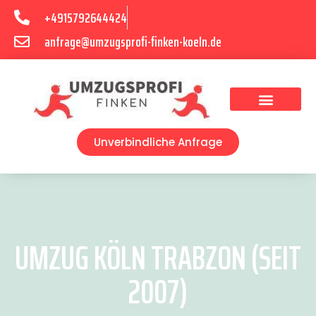
+4915792644424
anfrage@umzugsprofi-finken-koeln.de
Umzugsunternehmen Köln
Unverbindliche Anfrage
UMZUG KÖLN TRABZON (SEIT
2007)