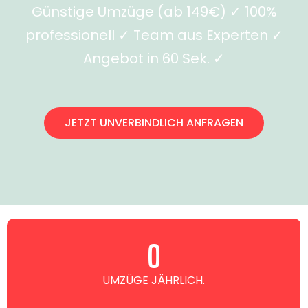
Günstige Umzüge (ab 149€) ✓ 100%
professionell ✓ Team aus Experten ✓
Angebot in 60 Sek. ✓
JETZT UNVERBINDLICH ANFRAGEN
0
UMZÜGE JÄHRLICH.