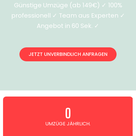
Günstige Umzüge (ab 149€) ✓ 100%
professionell ✓ Team aus Experten ✓
Angebot in 60 Sek. ✓
JETZT UNVERBINDLICH ANFRAGEN
0
UMZÜGE JÄHRLICH.