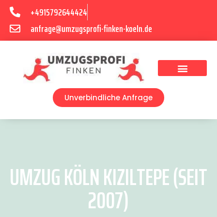
+4915792644424
anfrage@umzugsprofi-finken-koeln.de
Umzugsunternehmen Köln
Unverbindliche Anfrage
UMZUG KÖLN KIZILTEPE (SEIT
2007)