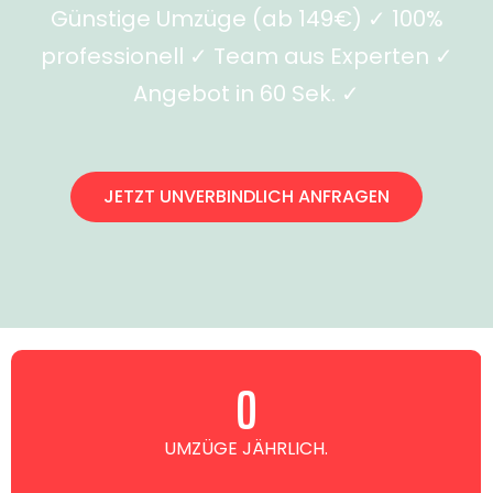
Günstige Umzüge (ab 149€) ✓ 100%
professionell ✓ Team aus Experten ✓
Angebot in 60 Sek. ✓
JETZT UNVERBINDLICH ANFRAGEN
0
UMZÜGE JÄHRLICH.