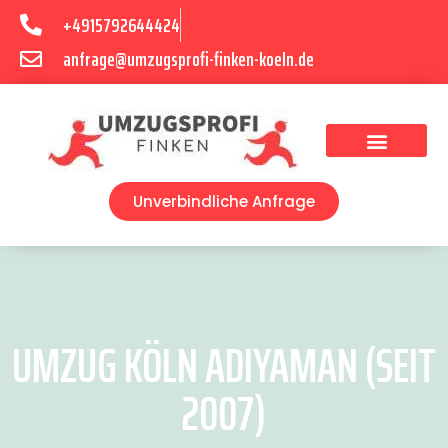
+4915792644424
anfrage@umzugsprofi-finken-koeln.de
Umzugsunternehmen Köln
Unverbindliche Anfrage
UMZUG KÖLN ADIYAMAN (SEIT
2007)