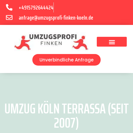
+4915792644424
anfrage@umzugsprofi-finken-koeln.de
Umzugsunternehmen Köln
Unverbindliche Anfrage
UMZUG KÖLN TERRASSA (SEIT
2007)