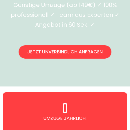
Günstige Umzüge (ab 149€) ✓ 100%
professionell ✓ Team aus Experten ✓
Angebot in 60 Sek. ✓
JETZT UNVERBINDLICH ANFRAGEN
0
UMZÜGE JÄHRLICH.