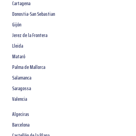
Cartagena
Donostia-San Sebastian
Gijón
Jerez de la Frontera
Lleida
Mataró
Palma de Mallorca
Salamanca
Saragossa
Valencia
Algeciras
Barcelona
Castellón de la Plana