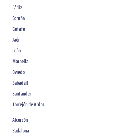
Cádiz
Coruña
Getafe
Jaén
León
Marbella
Oviedo
Sabadell
Santander
Torrejón de Ardoz
Alcorcón
Badalona