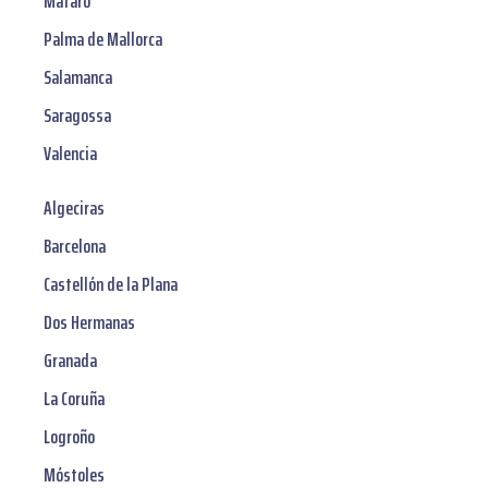
Mataró
Palma de Mallorca
Salamanca
Saragossa
Valencia
Algeciras
Barcelona
Castellón de la Plana
Dos Hermanas
Granada
La Coruña
Logroño
Móstoles