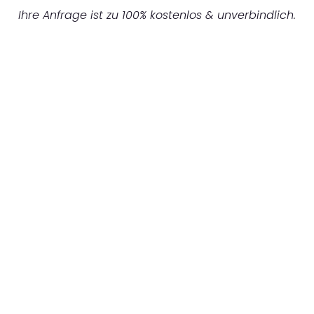
Ihre Anfrage ist zu 100% kostenlos & unverbindlich.
UNVERBINDLICHES ANGEBOT IN
UNTER 60 SEKUNDEN
:
Machen Sie sich bereit für einen
reibungslosen & sorgenfreien Umzug in Köln:
Erleben Sie, wie unser Expertenteam Ihren
Umzug schnell, sicher und effizient gestaltet.
Lassen Sie uns den schweren Teil
übernehmen & freuen Sie sich auf einen
entspannten und kostengünstigen Servive!