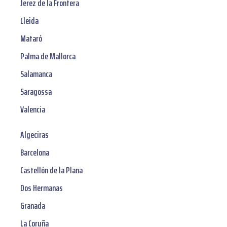
Jerez de la Frontera
Lleida
Mataró
Palma de Mallorca
Salamanca
Saragossa
Valencia
Algeciras
Barcelona
Castellón de la Plana
Dos Hermanas
Granada
La Coruña