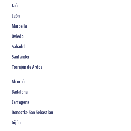
Jaén
León
Marbella
Oviedo
Sabadell
Santander
Torrejón de Ardoz
Alcorcón
Badalona
Cartagena
Donostia-San Sebastian
Gijón