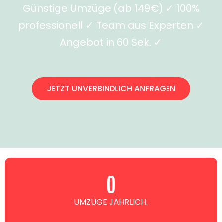
Günstige Umzüge (ab 149€) ✓ 100%
professionell ✓ Team aus Experten ✓
Angebot in 60 Sek. ✓
JETZT UNVERBINDLICH ANFRAGEN
0
UMZÜGE JÄHRLICH.