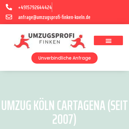
+4915792644424
anfrage@umzugsprofi-finken-koeln.de
Umzugsunternehmen Köln
Unverbindliche Anfrage
UMZUG KÖLN CARTAGENA (SEIT
2007)