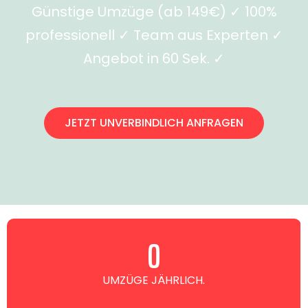
Günstige Umzüge (ab 149€) ✓ 100%
professionell ✓ Team aus Experten ✓
Angebot in 60 Sek. ✓
JETZT UNVERBINDLICH ANFRAGEN
0
UMZÜGE JÄHRLICH.