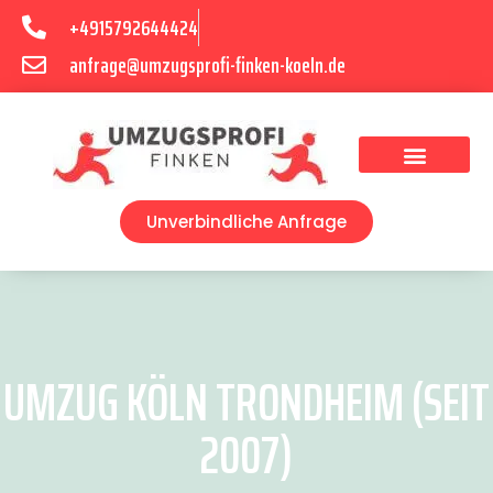
+4915792644424
anfrage@umzugsprofi-finken-koeln.de
Umzugsunternehmen Köln
Unverbindliche Anfrage
UMZUG KÖLN TRONDHEIM (SEIT
2007)