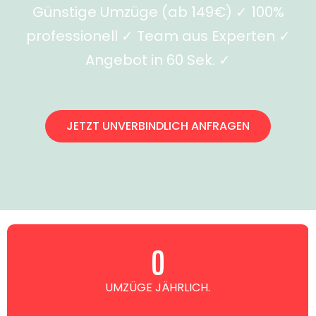
Günstige Umzüge (ab 149€) ✓ 100%
professionell ✓ Team aus Experten ✓
Angebot in 60 Sek. ✓
JETZT UNVERBINDLICH ANFRAGEN
0
UMZÜGE JÄHRLICH.