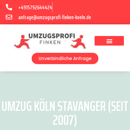
+4915792644424
anfrage@umzugsprofi-finken-koeln.de
Umzugsunternehmen Köln
Unverbindliche Anfrage
UMZUG KÖLN STAVANGER (SEIT
2007)