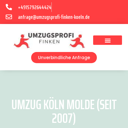
+4915792644424
anfrage@umzugsprofi-finken-koeln.de
Umzugsunternehmen Köln
Unverbindliche Anfrage
UMZUG KÖLN MOLDE (SEIT
2007)