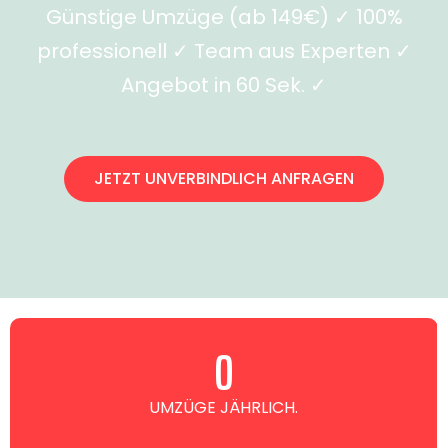
Günstige Umzüge (ab 149€) ✓ 100%
professionell ✓ Team aus Experten ✓
Angebot in 60 Sek. ✓
JETZT UNVERBINDLICH ANFRAGEN
0
UMZÜGE JÄHRLICH.