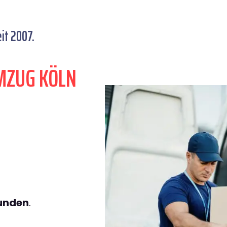
it 2007.
MZUG KÖLN
tunden
.