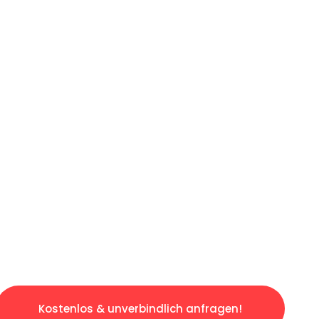
ICHES ANGEBOT IN
UNTER 60 S
gslosen & sorgenfreien Umzug in Köln: Erlebe
taltet. Lassen Sie uns den schweren Teil übe
tspannten und kostengünstigen Servive!
Kostenlos & unverbindlich anfragen!