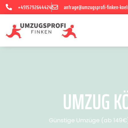
+4915792644424
anfrage@umzugsprofi-finken-koel
UMZUG KÖ
Günstige Umzüge (ab 149€) 