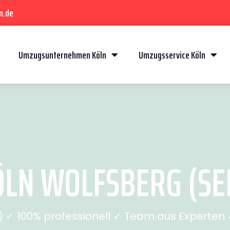
n.de
Umzugsunternehmen Köln
Umzugsservice Köln
LN WOLFSBERG (SEI
✓ 100% professionell ✓ Team aus Experten ✓