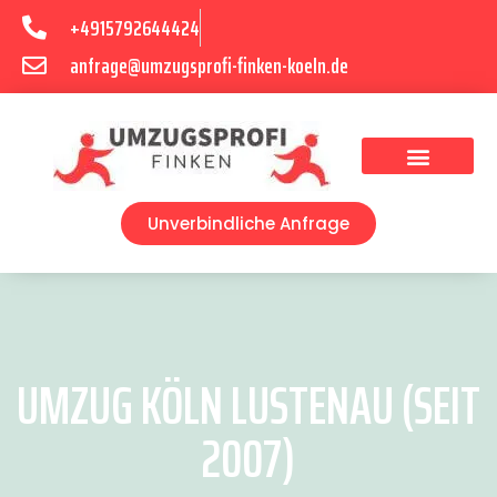
+4915792644424
anfrage@umzugsprofi-finken-koeln.de
Umzugsunternehmen Köln
Unverbindliche Anfrage
UMZUG KÖLN LUSTENAU (SEIT
2007)