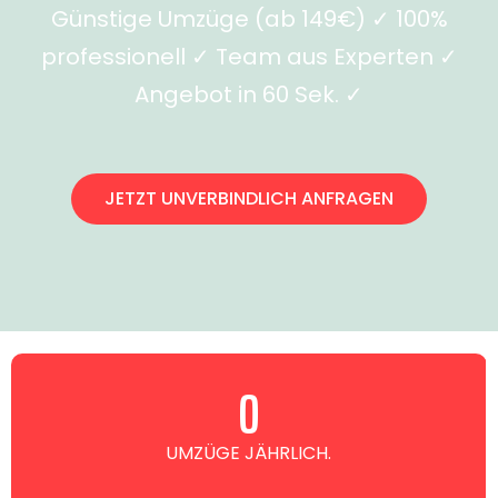
Günstige Umzüge (ab 149€) ✓ 100%
professionell ✓ Team aus Experten ✓
Angebot in 60 Sek. ✓
JETZT UNVERBINDLICH ANFRAGEN
0
UMZÜGE JÄHRLICH.