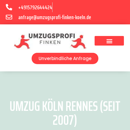
+4915792644424
anfrage@umzugsprofi-finken-koeln.de
Umzugsunternehmen Köln
Unverbindliche Anfrage
UMZUG KÖLN RENNES (SEIT
2007)