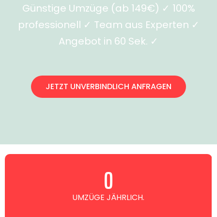
Günstige Umzüge (ab 149€) ✓ 100%
professionell ✓ Team aus Experten ✓
Angebot in 60 Sek. ✓
JETZT UNVERBINDLICH ANFRAGEN
0
UMZÜGE JÄHRLICH.