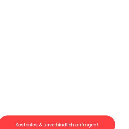
ICHES ANGEBOT IN
UNTER 60 S
gslosen & sorgenfreien Umzug in Köln: Erlebe
taltet. Lassen Sie uns den schweren Teil übe
tspannten und kostengünstigen Servive!
Kostenlos & unverbindlich anfragen!