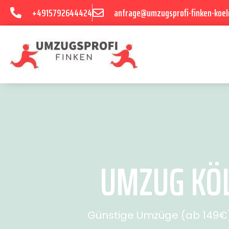
+4915792644424
anfrage@umzugsprofi-finken-koel
UMZUG KÖL
Günstige Umzüge (ab 149€) 