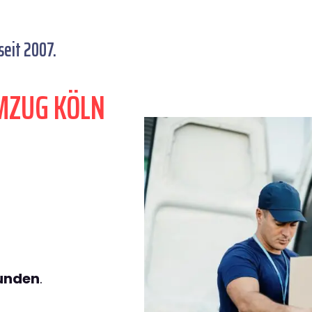
eit 2007.
MZUG KÖLN
tunden
.