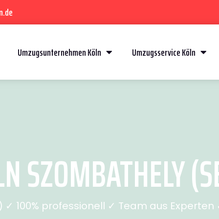
n.de
Umzugsunternehmen Köln
Umzugsservice Köln
N SZOMBATHELY (SE
✓ 100% professionell ✓ Team aus Experten ✓