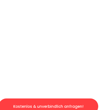
ICHES ANGEBOT IN
UNTER 60 S
gslosen & sorgenfreien Umzug in Köln: Erlebe
taltet. Lassen Sie uns den schweren Teil übe
tspannten und kostengünstigen Servive!
Kostenlos & unverbindlich anfragen!