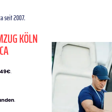
a seit 2007.
MZUG KÖLN
ICA
149€
.
tunden
.