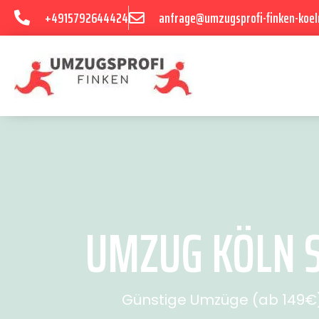
+4915792644424
anfrage@umzugsprofi-finken-koel
UMZUG KÖLN S
Günstige Umzüge (ab 149€) 