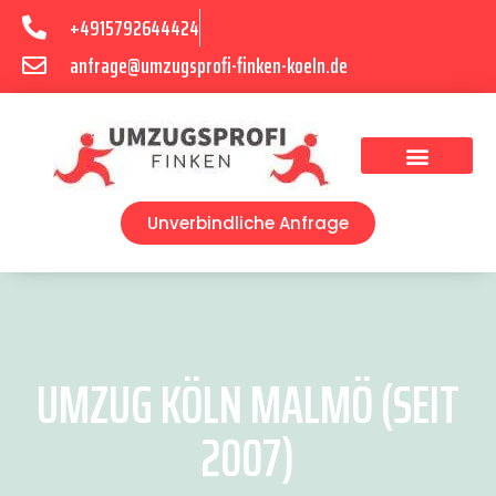
+4915792644424
anfrage@umzugsprofi-finken-koeln.de
Umzugsunternehmen Köln
Unverbindliche Anfrage
UMZUG KÖLN MALMÖ (SEIT
2007)