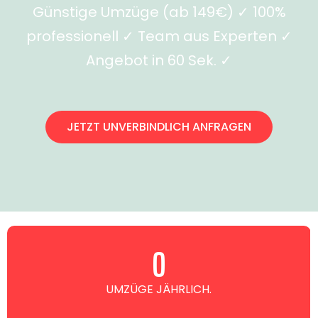
Günstige Umzüge (ab 149€) ✓ 100%
professionell ✓ Team aus Experten ✓
Angebot in 60 Sek. ✓
JETZT UNVERBINDLICH ANFRAGEN
0
UMZÜGE JÄHRLICH.