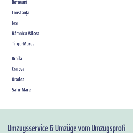
Botosani
Constanța
Iasi
Râmnicu Vâlcea
Tirgu-Mures
Braila
Craiova
Oradea
Satu-Mare
Umzugsservice & Umzüge vom Umzugsprofi