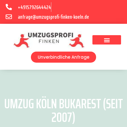
+4915792644424
anfrage@umzugsprofi-finken-koeln.de
Umzugsunternehmen Köln
Unverbindliche Anfrage
UMZUG KÖLN BUKAREST (SEIT
2007)