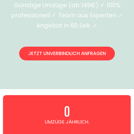
Günstige Umzüge (ab 149€) ✓ 100%
professionell ✓ Team aus Experten ✓
Angebot in 60 Sek. ✓
JETZT UNVERBINDLICH ANFRAGEN
0
UMZÜGE JÄHRLICH.