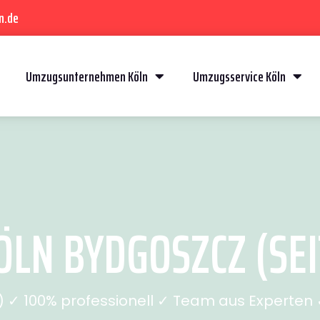
n.de
Umzugsunternehmen Köln
Umzugsservice Köln
LN BYDGOSZCZ (SEI
✓ 100% professionell ✓ Team aus Experten ✓