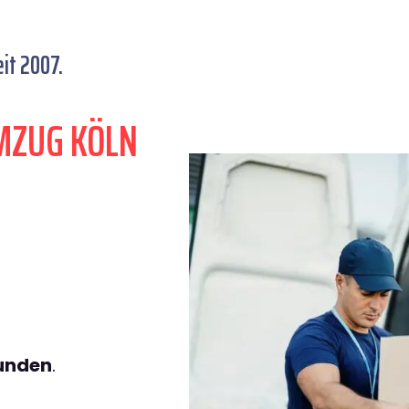
it 2007.
MZUG KÖLN
tunden
.