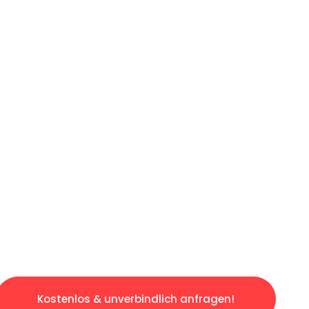
ICHES ANGEBOT IN
UNTER 60 S
gslosen & sorgenfreien Umzug in Köln: Erlebe
taltet. Lassen Sie uns den schweren Teil übe
tspannten und kostengünstigen Servive!
Kostenlos & unverbindlich anfragen!