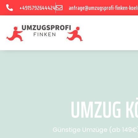
+4915792644424
anfrage@umzugsprofi-finken-koel
UMZUG KÖ
Günstige Umzüge (ab 149€) 