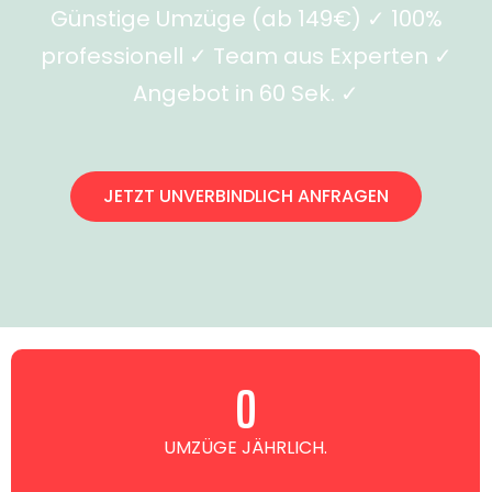
Günstige Umzüge (ab 149€) ✓ 100%
professionell ✓ Team aus Experten ✓
Angebot in 60 Sek. ✓
JETZT UNVERBINDLICH ANFRAGEN
0
UMZÜGE JÄHRLICH.