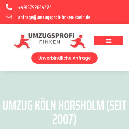
+4915792644424
anfrage@umzugsprofi-finken-koeln.de
Umzugsunternehmen Köln
Unverbindliche Anfrage
UMZUG KÖLN HORSHOLM (SEIT
2007)