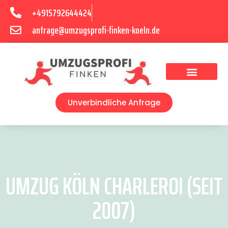
+4915792644424
anfrage@umzugsprofi-finken-koeln.de
Umzugsunternehmen Köln
Unverbindliche Anfrage
UMZUG KÖLN CHARLEROI (SEIT
2007)