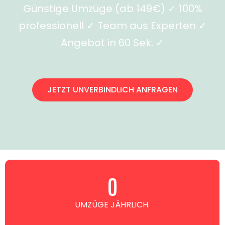
Günstige Umzüge (ab 149€) ✓ 100%
professionell ✓ Team aus Experten ✓
Angebot in 60 Sek. ✓
JETZT UNVERBINDLICH ANFRAGEN
0
UMZÜGE JÄHRLICH.