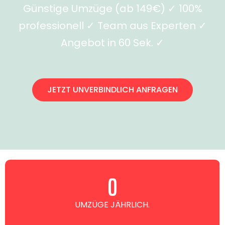
Günstige Umzüge (ab 149€) ✓ 100%
professionell ✓ Team aus Experten ✓
Angebot in 60 Sek. ✓
JETZT UNVERBINDLICH ANFRAGEN
0
UMZÜGE JÄHRLICH.