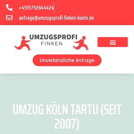
+4915792644424
anfrage@umzugsprofi-finken-koeln.de
Umzugsunternehmen Köln
Unverbindliche Anfrage
UMZUG KÖLN TARTU (SEIT
2007)