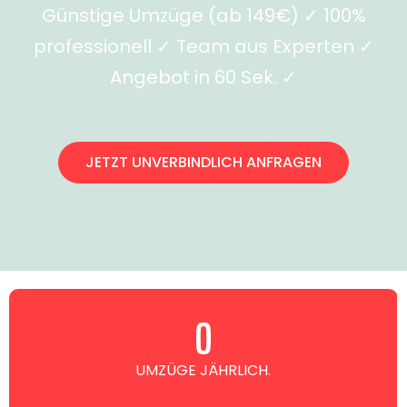
Günstige Umzüge (ab 149€) ✓ 100%
professionell ✓ Team aus Experten ✓
Angebot in 60 Sek. ✓
JETZT UNVERBINDLICH ANFRAGEN
0
UMZÜGE JÄHRLICH.