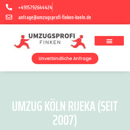
+4915792644424
anfrage@umzugsprofi-finken-koeln.de
Umzugsunternehmen Köln
Unverbindliche Anfrage
UMZUG KÖLN RIJEKA (SEIT
2007)