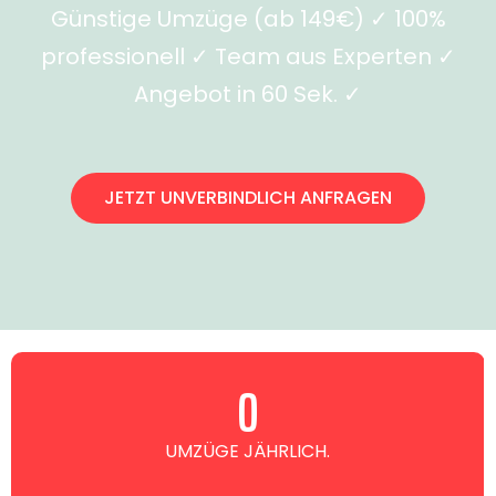
Günstige Umzüge (ab 149€) ✓ 100%
professionell ✓ Team aus Experten ✓
Angebot in 60 Sek. ✓
JETZT UNVERBINDLICH ANFRAGEN
0
UMZÜGE JÄHRLICH.