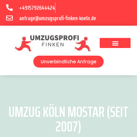
+4915792644424
anfrage@umzugsprofi-finken-koeln.de
Umzugsunternehmen Köln
Unverbindliche Anfrage
UMZUG KÖLN MOSTAR (SEIT
2007)